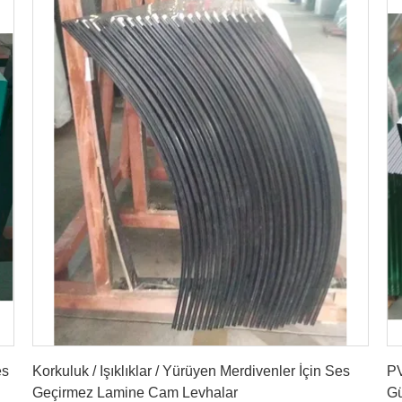
En İyi Fiyatı Bulun
es
Korkuluk / Işıklıklar / Yürüyen Merdivenler İçin Ses
PV
Geçirmez Lamine Cam Levhalar
Gü