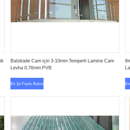
En İyi Fiyatı Bulun
ik
Balstrade Cam için 3-10mm Temperli Lamine Cam
8m
Levha 0.76mm PVB
La
En İyi Fiyatı Bulun
En