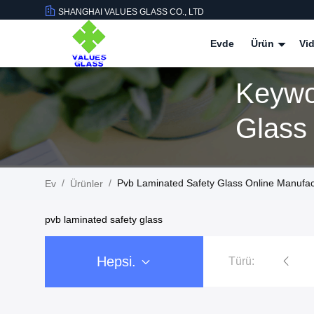
SHANGHAI VALUES GLASS CO., LTD
Evde
Ürün
Vid
Keywo
Glass
/
/
Pvb Laminated Safety Glass Online Manufac
Ev
Ürünler
pvb laminated safety glass
Hepsi.
Türü:
temperli cam paneller
Yalıtımlı Cam Pan