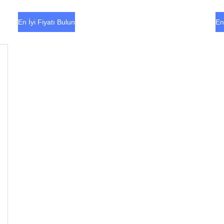
En İyi Fiyatı Bulun
En