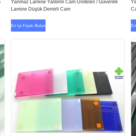
ş
Yanmaz Lamine Yalıtımlı Cam Üniteleri / Güvenlik
Ya
Lamine Düşük Demirli Cam
Ca
En İyi Fiyatı Bulun
En