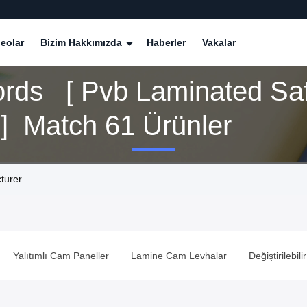
eolar
Bizim Hakkımızda
Haberler
Vakalar
rds [ Pvb Laminated Saf
 ] Match 61 Ürünler
turer
eller
Lamine Cam Levhalar
Değiştirilebilir Akıllı Cam
Değiş