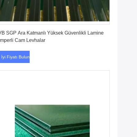
En İyi Fiyatı Bulun
B SGP Ara Katmanlı Yüksek Güvenlikli Lamine
mperli Cam Levhalar
 İyi Fiyatı Bulun