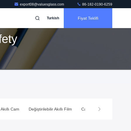
export08@valuesglass.com
86-182-0190-6259
Fiyat Teklifi
Turkish
ety
tirilebilir Akıllı Film
Cam Duşakabin
Vakum Yalıtımlı Cam