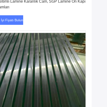
lıtımlı Lamine Karanlık Cam, SGP Lamine Ön Kapı
mları
 İyi Fiyatı Bulun