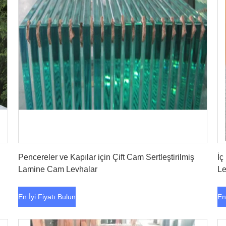
En İyi Fiyatı Bulun
Pencereler ve Kapılar için Çift Cam Sertleştirilmiş
İç
Lamine Cam Levhalar
Le
En İyi Fiyatı Bulun
En