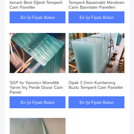
kenarlı Bent Eğimli Temperli
Temperli Basamaklı Merdiven
Cam Paneller
Camı Bannister Panelleri
En İyi Fiyatı Bulun
En İyi Fiyatı Bulun
SGP Isı Yansıtıcı Monolitik
Opak 3.2mm Kumlanmış
Yarım İnç Perde Duvar Cam
Buzlu Temperli Cam Paneller
Paneli
En İyi Fiyatı Bulun
En İyi Fiyatı Bulun