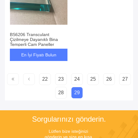
BS6206 Transculant
Çizilmeye Dayanıklı Bina
Temperli Cam Paneller
En İyi Fiyatı Bulun
22
23
24
25
26
27
28
29
Sorgularınızı gönderin.
Lütfen bize isteğinizi 
gönderin ve size en kısa 