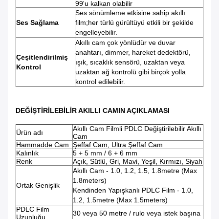
99'u kalkan olabilir
Ses sönümleme etkisine sahip akıllı
Ses Sağlama
film;her türlü gürültüyü etkili bir şekilde
engelleyebilir.
Akıllı cam çok yönlüdür ve duvar
anahtarı, dimmer, hareket dedektörü,
Çeşitlendirilmiş
ışık, sıcaklık sensörü, uzaktan veya
Kontrol
uzaktan ağ kontrolü gibi birçok yolla
kontrol edilebilir.
DEĞİŞTİRİLEBİLİR AKILLI CAMIN AÇIKLAMASI
Akıllı Cam Filmli PDLC Değiştirilebilir Akıllı
Ürün adı
Cam
Hammadde Cam
Şeffaf Cam, Ultra Şeffaf Cam
Kalınlık
5 + 5 mm / 6 + 6 mm
Renk
Açık, Sütlü, Gri, Mavi, Yeşil, Kırmızı, Siyah
Akıllı Cam - 1.0, 1.2, 1.5, 1.8metre (Max
1.8meters)
Ortak Genişlik
Kendinden Yapışkanlı PDLC Film - 1.0,
1.2, 1.5metre (Max 1.5meters)
PDLC Film
30 veya 50 metre / rulo veya istek başına
Uzunluğu