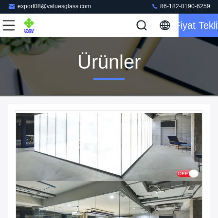
export08@valuesglass.com
86-182-0190-6259
Fiyat Tekli
Ürünler