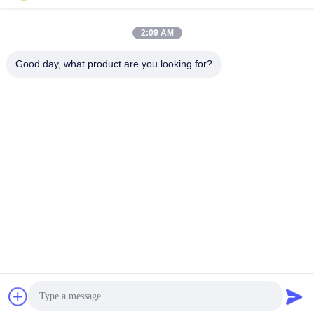
2:09 AM
Good day, what product are you looking for?
SHANGHAI VALUES GLASS CO., LTD
export08@valuesglass.com
86-182-0190-6259
No.2, Lane 688, Kuzey Jian
gju Rd, Pujiang, Minhang, Ş
angay, Çin
Çin kaliteli temperli cam paneller Tedarikçi. Telif hakkı © 2026 SHANGHAI
VALUES GLASS CO., LTD - Tüm haklar saklıdır.