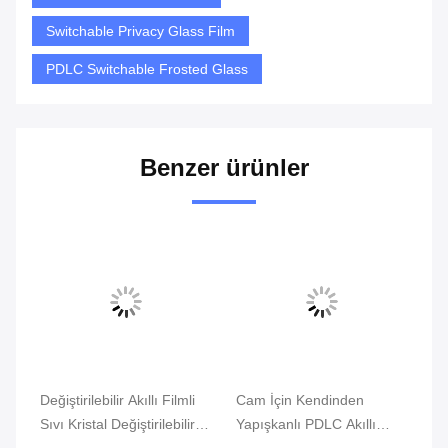
Switchable Privacy Glass Film
PDLC Switchable Frosted Glass
Benzer ürünler
Vi
Değiştirilebilir Akıllı Filmli
Cam İçin Kendinden
Ya
ı
Sıvı Kristal Değiştirilebilir
Yapışkanlı PDLC Akıllı
Sa
Gizlilik Camı
Film, Custom Made
De