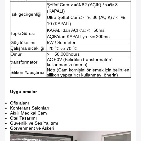
Şeffaf Cam:> =% 82 (AÇIK) / <=% 8
(KAPALI)
Işık geçirgenliği
Ultra Şeffaf Cam:> =% 86 (AÇIK) / <=%
10 (KAPALI)
KAPALI'dan AÇIK'a: <= 50ms
Tepki Süresi
AÇIK'dan KAPALI'ya: <= 200ms
Güç tüketimi
5W / Sq.meter
Çalışma sıcaklığı
-20 ℃ ve 70 ℃
Ömür
> = 50,000hours
AC 60V (Belirtilen transformatörü
transformatör
kullanmanızı önerin)
Nötr (Cam kornişini önlemek için belirtilen
Silikon Yapıştırıcı
silikon yapıştırıcı kullanmayı önerin)
Uygulamalar
Ofis alanı
Konferans Salonları
Akıllı Medikal Cam
Otel Tasarımı
Güvenlik ve Ses Yalıtımı
Gorvenment ve Askeri