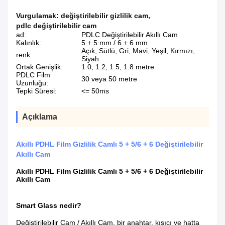
Vurgulamak:
değiştirilebilir gizlilik cam
,
pdlc değiştirilebilir cam
ad:
PDLC Değiştirilebilir Akıllı Cam
Kalınlık:
5 + 5 mm / 6 + 6 mm
Açık, Sütlü, Gri, Mavi, Yeşil, Kırmızı,
renk:
Siyah
Ortak Genişlik:
1.0, 1.2, 1.5, 1.8 metre
PDLC Film
30 veya 50 metre
Uzunluğu:
Tepki Süresi:
<= 50ms
Açıklama
Akıllı PDHL Film Gizlilik Camlı 5 + 5/6 + 6 Değiştirilebilir
Akıllı Cam
Akıllı PDHL Film Gizlilik Camlı 5 + 5/6 + 6 Değiştirilebilir
Akıllı Cam
Smart Glass nedir?
Değiştirilebilir Cam / Akıllı Cam, bir anahtar, kısıcı ve hatta