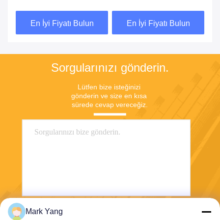
Swithable PDLC Film
En İyi Fiyatı Bulun
En İyi Fiyatı Bulun
Sorgularınızı gönderin.
Lütfen bize isteğinizi 
gönderin ve size en kısa 
sürede cevap vereceğiz.
Mark Yang
Gönder