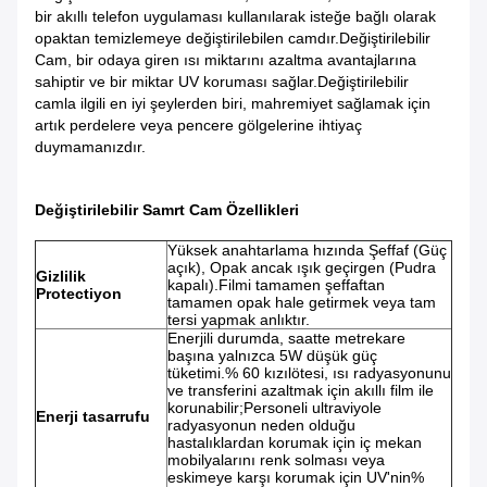
bir akıllı telefon uygulaması kullanılarak isteğe bağlı olarak
opaktan temizlemeye değiştirilebilen camdır.Değiştirilebilir
Cam, bir odaya giren ısı miktarını azaltma avantajlarına
sahiptir ve bir miktar UV koruması sağlar.Değiştirilebilir
camla ilgili en iyi şeylerden biri, mahremiyet sağlamak için
artık perdelere veya pencere gölgelerine ihtiyaç
duymamanızdır.
Değiştirilebilir Samrt Cam Özellikleri
Yüksek anahtarlama hızında Şeffaf (Güç
açık), Opak ancak ışık geçirgen (Pudra
Gizlilik
kapalı).Filmi tamamen şeffaftan
Pro
tect
iyon
tamamen opak hale getirmek veya tam
tersi yapmak anlıktır.
Enerjili durumda, saatte metrekare
başına yalnızca 5W düşük güç
tüketimi.% 60 kızılötesi, ısı radyasyonunu
ve transferini azaltmak için akıllı film ile
korunabilir;Personeli ultraviyole
Enerji tasarrufu
radyasyonun neden olduğu
hastalıklardan korumak için iç mekan
mobilyalarını renk solması veya
eskimeye karşı korumak için UV'nin%