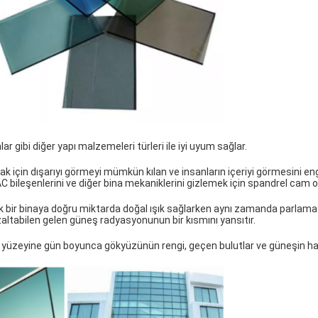
r gibi diğer yapı malzemeleri türleri ile iyi uyum sağlar.
için dışarıyı görmeyi mümkün kılan ve insanların içeriyi görmesini enge
VAC bileşenlerini ve diğer bina mekaniklerini gizlemek için spandrel cam ola
ek bir binaya doğru miktarda doğal ışık sağlarken aynı zamanda parlamayı
azaltabilen gelen güneş radyasyonunun bir kısmını yansıtır.
na yüzeyine gün boyunca gökyüzünün rengi, geçen bulutlar ve güneşin har