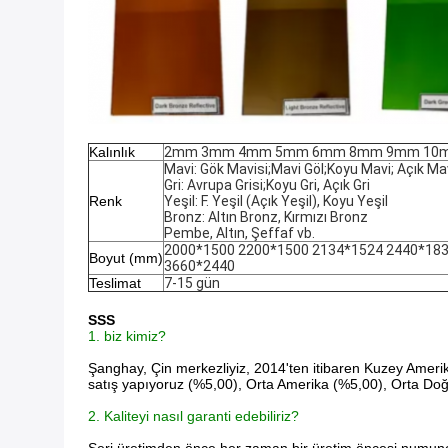
Kalınlık
2mm 3mm 4mm 5mm 6mm 8mm 9mm 10
Mavi: Gök Mavisi;Mavi Göl;Koyu Mavi; Açık Ma
Gri: Avrupa Grisi;Koyu Gri, Açık Gri
Renk
Yeşil: F. Yeşil (Açık Yeşil), Koyu Yeşil
Bronz: Altın Bronz, Kırmızı Bronz
Pembe, Altın, Şeffaf vb.
2000*1500 2200*1500 2134*1524 2440*183
Boyut (mm)
3660*2440
Teslimat
7-15 gün
SSS
1. biz kimiz?
Şanghay, Çin merkezliyiz, 2014'ten itibaren Kuzey Ame
satış yapıyoruz (%5,00), Orta Amerika (%5,00), Orta Do
2. Kaliteyi nasıl garanti edebiliriz?