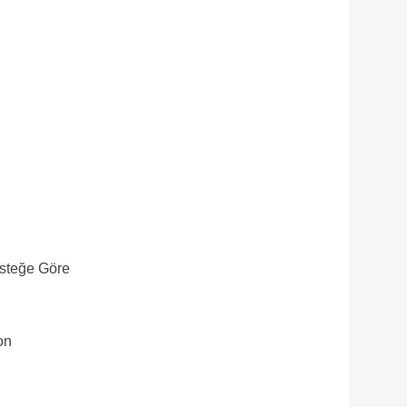
Isteğe Göre
on