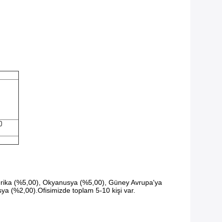
0
erika (%5,00), Okyanusya (%5,00), Güney Avrupa'ya
a (%2,00).Ofisimizde toplam 5-10 kişi var.