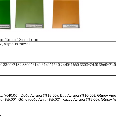
mm 12mm 15mm 19mm
vi, okyanus mavisi.
0 3300*2134 3300*2140 2140*1650 2440*1650 3300*2440 3660*214
rika (%40,00), Doğu Avrupa (%15,00), Batı Avrupa (%10,00), Güney Am
ğu (%5,00), Güneydoğu Asya (%5,00), Kuzey Avrupa (%3,00), Güney Asy