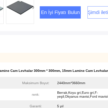
En İyi Fiyatı Bulun
Şimdi ile
amine Cam Levhalar 300mm * 300mm
,
15mm Lamine Cam Levhalar
Maksimum Boyut:
2440mm*3660mm
Berrak,Koyu gri,Euro gri,F-
renk:
yeşil,Okyanus mavisi,Ford mavisi
Garanti:
5 yıl