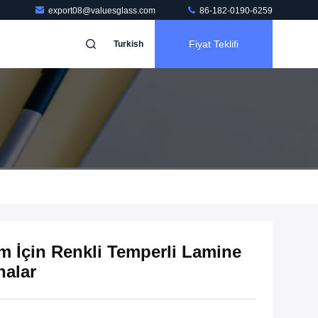
export08@valuesglass.com
86-182-0190-6259
Fiyat Teklifi
Turkish
İçin Renkli Temperli Lamine
halar