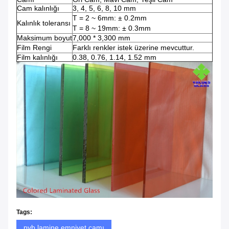
Cam kalınlığı
3, 4, 5, 6, 8, 10 mm
T = 2 ~ 6mm: ± 0.2mm
Kalınlık toleransı
T = 8 ~ 19mm: ± 0.3mm
Maksimum boyut
7,000 * 3,300 mm
Film Rengi
Farklı renkler istek üzerine mevcuttur.
Film kalınlığı
0.38, 0.76, 1.14, 1.52 mm
Tags:
pvb lamine emniyet camı