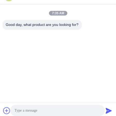
Gönder
7:35 AM
Good day, what product are you looking for?
SHANGHAI VALUES GLASS CO., LTD
export08@valuesglass.com
86-182-0190-6259
No.2, Lane 688, Kuzey Jian
gju Rd, Pujiang, Minhang, Ş
angay, Çin
Çin kaliteli temperli cam paneller Tedarikçi. Telif hakkı © 2026 SHANGHAI
VALUES GLASS CO., LTD - Tüm haklar saklıdır.