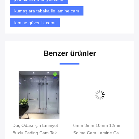
kumaş ara tabaka ile lamine cam
lamine güvenlik camı
Benzer ürünler
n
Duş Odası için Emniyet
6mm 8mm 10mm 12mm
Gü
Buzlu Fading Cam Tek
Solma Cam Lamine Cam /
Da