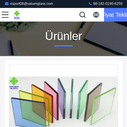
export08@valuesglass.com
86-182-0190-6259
Fiyat Tekli
Ürünler