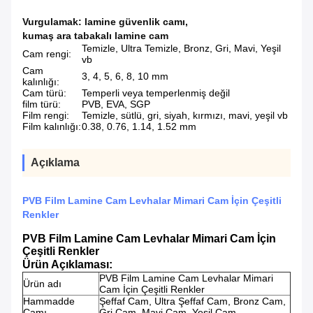
Vurgulamak:
lamine güvenlik camı
,
kumaş ara tabakalı lamine cam
Temizle, Ultra Temizle, Bronz, Gri, Mavi, Yeşil
Cam rengi:
vb
Cam
3, 4, 5, 6, 8, 10 mm
kalınlığı:
Cam türü:
Temperli veya temperlenmiş değil
film türü:
PVB, EVA, SGP
Film rengi:
Temizle, sütlü, gri, siyah, kırmızı, mavi, yeşil vb
Film kalınlığı:
0.38, 0.76, 1.14, 1.52 mm
Açıklama
PVB Film Lamine Cam Levhalar Mimari Cam İçin Çeşitli
Renkler
PVB Film Lamine Cam Levhalar Mimari Cam İçin
Çeşitli Renkler
Ürün Açıklaması:
PVB Film Lamine Cam Levhalar Mimari
Ürün adı
Cam İçin Çeşitli Renkler
Hammadde
Şeffaf Cam, Ultra Şeffaf Cam, Bronz Cam,
Camı
Gri Cam, Mavi Cam, Yeşil Cam